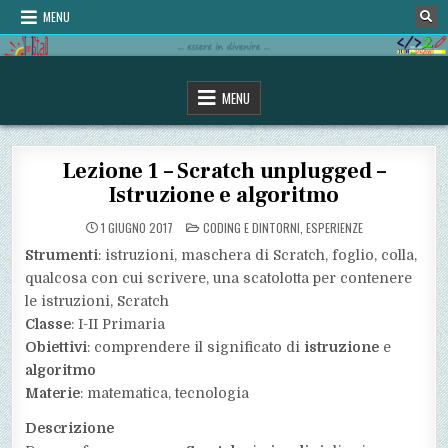
Skip
MENU
to
content
omStaD
…essere in divenire…
MENU
Lezione 1 – Scratch unplugged –
Istruzione e algoritmo
POSTED
1 GIUGNO 2017
CODING E DINTORNI
,
ESPERIENZE
IN
Strumenti
: istruzioni, maschera di Scratch, foglio, colla,
qualcosa con cui scrivere, una scatolotta per contenere
le istruzioni, Scratch
Classe
: I-II Primaria
Obiettivi
: comprendere il significato di
istruzione
e
algoritmo
Materie
: matematica, tecnologia
Descrizione