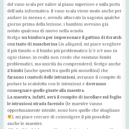
del vano scala per salire al piano superiore e sulla porta
dell’aula informatica. Il vano scala viene usato anche per
andare in mensa e, avendo attaccato la sagoma qualche
giorno prima della lezione, i bambini avevano già
notato qualcosa di nuovo nella scuola.
Scelgo
un bimbo/a per impersonare il gattino di Scratch
con tanto di mascherina
(
in allegato
), mi piace scegliere
il più timido o il bimbo più problematico (c’è n’è uno in
ogni classe, in realtà non credo che esistano bimbi
problematici, ma unicità da comprendere). Scelgo anche
2 bimbi
(anche questi tra quelli più monellini) che
faranno i custodi delle istruzioni
, avranno il compito di
portare la scatolotta con le istruzioni e
dovranno
consegnare quelle giuste alla maestra
.
La maestra, infatti, avrà il compito di incollare sul foglio
le istruzioni strada facendo
(le maestre vanno
opportunamente istruite, sono loro quelle che sbagliano
), mi piace cercare di coinvolgere il più possibile
anche le maestre.