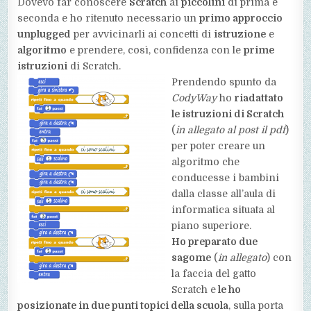
Dovevo far conoscere
Scratch
ai
piccolini
di prima e
seconda e ho ritenuto necessario un
primo approccio
unplugged
per avvicinarli ai concetti di
istruzione
e
algoritmo
e prendere, così, confidenza con le
prime
istruzioni
di Scratch.
Prendendo spunto da
CodyWay
ho
riadattato
le istruzioni di Scratch
(
in allegato al post il pdf
)
per poter creare un
algoritmo che
conducesse i bambini
dalla classe all’aula di
informatica situata al
piano superiore.
Ho preparato due
sagome
(
in allegato
) con
la faccia del gatto
Scratch e
le ho
posizionate in due punti topici della scuola
, sulla porta