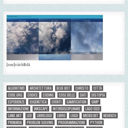
[om]världblå
ALGORITMO
ARCHITETTURA
BLUE BOT
CHRISTO
CITTÀ
CODE.ORG
CODICE
CODING
COSE BELLE
DATI
DISTOPIA
ESPERIENZE
EUGENETICA
EVENTI
GAMIFICATION
GIMP
INFORMAZIONE
INKSCAPE
INTERDISCIPLINARE
LAGO ISEO
LAND ART
LED
LIBRELOGO
LIBRO
LOGO
MICRO:BIT
NEURATH
PRIMARIA
PROBLEM SOLVING
PROGRAMMAZIONE
PYTHON