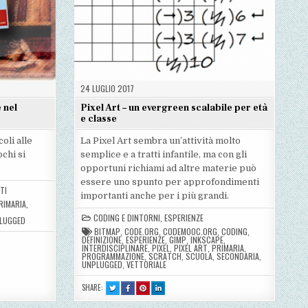
24 LUGLIO 2017
 nel
Pixel Art – un evergreen scalabile per età
e classe
oli alle
La Pixel Art sembra un’attività molto
chi si
semplice e a tratti infantile, ma con gli
opportuni richiami ad altre materie può
essere uno spunto per approfondimenti
TI
importanti anche per i più grandi.
RIMARIA
,
CODING E DINTORNI
,
ESPERIENZE
LUGGED
BITMAP
,
CODE.ORG
,
CODEMOOC.ORG
,
CODING
,
DEFINIZIONE
,
ESPERIENZE
,
GIMP
,
INKSCAPE
,
INTERDISCIPLINARE
,
PIXEL
,
PIXEL ART
,
PRIMARIA
,
PROGRAMMAZIONE
,
SCRATCH
,
SCUOLA
,
SECONDARIA
,
UNPLUGGED
,
VETTORIALE
SHARE:
TWEET
SHARE
SHARE
SHARE
THIS!
THIS
THIS
THIS
:
ON
ON
ON
PIXEL
FACEBOOK
PINTEREST
LINKEDIN