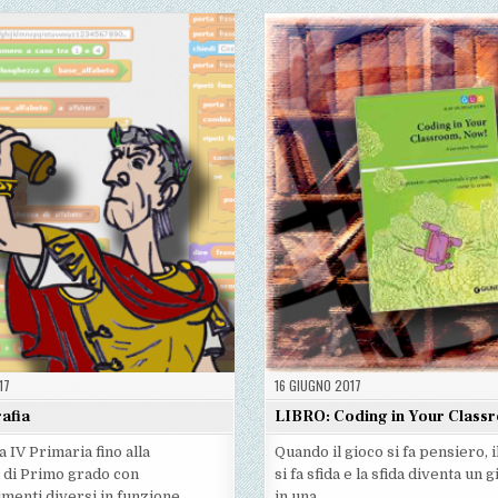
DEL
NEL
NEL
NEL
CODING
MONDO
MONDO
MONDO
DEL
DEL
DEL
CODING
CODING
CODING
17
16 GIUGNO 2017
rafia
LIBRO: Coding in Your Class
a IV Primaria fino alla
Quando il gioco si fa pensiero, 
 di Primo grado con
si fa sfida e la sfida diventa un 
menti diversi in funzione
in una…