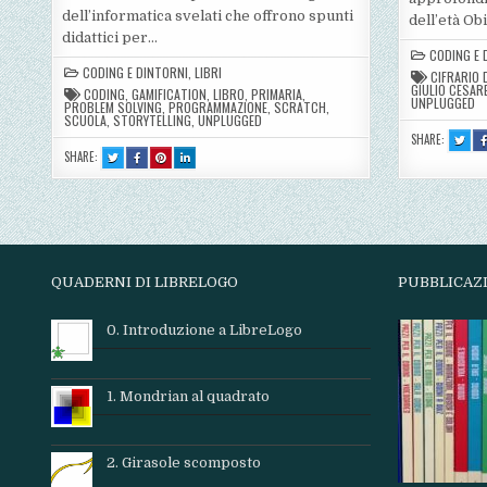
dell’informatica svelati che offrono spunti
dell’età Obi
didattici per…
CODING E 
CODING E DINTORNI
,
LIBRI
CIFRARIO 
GIULIO CESAR
CODING
,
GAMIFICATION
,
LIBRO
,
PRIMARIA
,
UNPLUGGED
PROBLEM SOLVING
,
PROGRAMMAZIONE
,
SCRATCH
,
SCUOLA
,
STORYTELLING
,
UNPLUGGED
SHARE:
TWEE
THIS!
SHARE:
TWEET
SHARE
SHARE
SHARE
:
THIS!
THIS
THIS
THIS
LA
:
ON
ON
ON
CRIT
LIBRO:
FACEBOOK
PINTEREST
LINKEDIN
CODING
:
:
:
–
LIBRO:
LIBRO:
LIBRO:
PROGRAMMARE
CODING
CODING
CODING
È
–
–
–
UN
PROGRAMMARE
PROGRAMMARE
PROGRAMMARE
GIOCO
È
È
È
[QUADERNO
UN
UN
UN
OPERATIVO]
GIOCO
GIOCO
GIOCO
QUADERNI DI LIBRELOGO
PUBBLICAZ
[QUADERNO
[QUADERNO
[QUADERNO
OPERATIVO]
OPERATIVO]
OPERATIVO]
0. Introduzione a LibreLogo
1. Mondrian al quadrato
2. Girasole scomposto