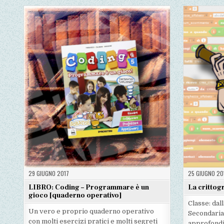
QUADRATO
QUADRATO
QUADRATO
29 GIUGNO 2017
25 GIUGNO 20
LIBRO: Coding – Programmare è un
La crittog
gioco [quaderno operativo]
Classe: dall
Un vero e proprio quaderno operativo
Secondaria
con molti esercizi pratici e molti segreti
approfondi