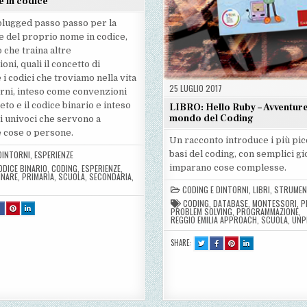
e in codice
plugged passo passo per la
e del proprio nome in codice,
che traina altre
oni, quali il concetto di
 i codici che troviamo nella vita
25 LUGLIO 2017
giorni, inteso come convenzioni
beto e il codice binario e inteso
LIBRO: Hello Ruby – Avventure
mondo del Coding
i univoci che servono a
e cose o persone.
Un racconto introduce i più picc
DINTORNI
,
ESPERIENZE
basi del coding, con semplici gio
ODICE BINARIO
,
CODING
,
ESPERIENZE
,
imparano cose complesse.
INARE
,
PRIMARIA
,
SCUOLA
,
SECONDARIA
,
CODING E DINTORNI
,
LIBRI
,
STRUMEN
CODING
,
DATABASE
,
MONTESSORI
,
P
T
SHARE
SHARE
SHARE
PROBLEM SOLVING
,
PROGRAMMAZIONE
,
THIS
THIS
THIS
REGGIO EMILIA APPROACH
,
SCUOLA
,
UNP
ON
ON
ON
FACEBOOK
PINTEREST
LINKEDIN
:
:
:
E
IL
IL
IL
SHARE:
TWEET
SHARE
SHARE
SHARE
MIO
MIO
MIO
THIS!
THIS
THIS
THIS
CE
NOME
NOME
NOME
:
ON
ON
ON
IN
IN
IN
LIBRO:
FACEBOOK
PINTEREST
LINKEDIN
CODICE
CODICE
CODICE
HELLO
:
:
:
RUBY
LIBRO:
LIBRO:
LIBRO:
–
HELLO
HELLO
HELLO
AVVENTURE
RUBY
RUBY
RUBY
NEL
–
–
–
MONDO
AVVENTURE
AVVENTURE
AVVENTURE