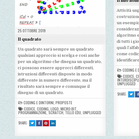
Il mio nom
Attività un
costruzion
un esempio 
considerazi
25 OTTOBRE 2019
algoritmo e
Il quadrato
di tutti i 
quali l’alfa
Un quadrato sarà sempre un quadrato
come codic
qualsiasi approccio si scelga e così anche
identificar
per un algoritmo che disegna un quadrato,
ci possono essere approcci differenti,
CODING E 
istruzioni differenti disposte in modo
CODICE
,
C
INTERDISCIPL
differente in numero differente, ma il
UNPLUGGED
risultato sarà sempre e comunque il
disegno di un quadrato.
SHARE:
TWEE
THIS!
:
CODING E DINTORNI
,
PROPOSTE
IL
MIO
CODICE
,
CODING
,
LOGO
,
MICRO:BIT
,
NOM
PROGRAMMAZIONE
,
SCRATCH
,
TELLO EDU
,
UNPLUGGED
IN
CODI
SHARE:
TWEET
SHARE
SHARE
SHARE
THIS!
THIS
THIS
THIS
:
ON
ON
ON
IL
FACEBOOK
PINTEREST
LINKEDIN
QUADRATO
:
:
:
IL
IL
IL