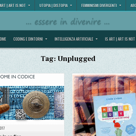
 ART | ART IS NOT
UTOPIA | DISTOPIA
FEMMINISMI DIVERGENTI
ABO
OME
CODING E DINTORNI
INTELLIGENZA ARTIFICIALE
IS ART | ART IS NOT
Tag:
Unplugged
017