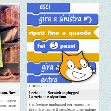
ART
:
:
:
–
PIXEL
PIXEL
PIXEL
UN
ART
ART
ART
EVERGREEN
–
–
–
SCALABILE
UN
UN
UN
PER
EVERGREEN
EVERGREEN
EVERGREEN
ETÀ
SCALABILE
SCALABILE
SCALABILE
E
PER
PER
PER
CLASSE
ETÀ
ETÀ
ETÀ
E
E
E
CLASSE
CLASSE
CLASSE
1 GIUGNO 2017
room, Now!
Lezione 1 – Scratch unplugged –
Istruzione e algoritmo
il pensiero
Una lezione unplugged per conoscere
gioco, come
Scratch e capire il significato di istruzione