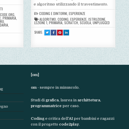
e algoritmo utilizzando il travestimento.
TI
CODING E DINTORNI
,
ESPERIENZE
CODE.ORG
,
C
,
PRIMARIA
,
ALGORITMO
,
CODING
,
ESPERIENZE
,
ISTRUZIONE
,
URO
,
LEZIONE 1
,
PRIMARIA
,
SCRATCH
,
SCUOLA
,
UNPLUGGED
DARIA
,
SHARE:
TWEET
SHARE
SHARE
SHARE
THIS!
THIS
THIS
THIS
:
ON
ON
ON
LEZIONE
FACEBOOK
PINTEREST
LINKEDIN
1
:
:
:
–
LEZIONE
LEZIONE
LEZIONE
SCRATCH
1
1
1
UNPLUGGED
–
–
–
–
SCRATCH
SCRATCH
SCRATCH
ISTRUZIONE
UNPLUGGED
UNPLUGGED
UNPLUGGED
E
–
–
–
ALGORITMO
ISTRUZIONE
ISTRUZIONE
ISTRUZIONE
E
E
E
ALGORITMO
ALGORITMO
ALGORITMO
[om]
om
- sempre in minuscolo.
ng
Studi di
grafica
, laurea in
archittetura
,
programmatrice
per caso.
segno
Coding
e critica dell'
AI
per bambini e ragazzi
con il progetto
code2play
.