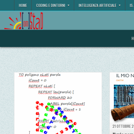
Skip
HOME
CODING E DINTORNI
INTELLIGENZA ARTIFICIALE
IS
to
content
omStaD
…essere in divenire…
H
21 OTTOBRE 2