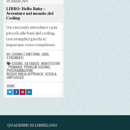
25 LUGLIO 2017
LIBRO: Hello Ruby –
Avventure nel mondo del
Coding
Un racconto introduce i più
piccoli alle basi del coding,
con semplici giochi si
imparano cose complesse.
CODING E DINTORNI
,
LIBRI
,
STRUMENTI
CODING
,
DATABASE
,
MONTESSORI
,
PRIMARIA
,
PROBLEM SOLVING
,
PROGRAMMAZIONE
,
REGGIO EMILIA APPROACH
,
SCUOLA
,
UNPLUGGED
SHARE:
TWEET
SHARE
SHARE
SHARE
THIS!
THIS
THIS
THIS
:
ON
ON
ON
LIBRO:
FACEBOOK
PINTEREST
LINKEDIN
HELLO
:
:
:
RUBY
LIBRO:
LIBRO:
LIBRO:
–
HELLO
HELLO
HELLO
AVVENTURE
RUBY
RUBY
RUBY
NEL
–
–
–
MONDO
AVVENTURE
AVVENTURE
AVVENTURE
DEL
NEL
NEL
NEL
CODING
MONDO
MONDO
MONDO
QUADERNI DI LIBRELOGO
DEL
DEL
DEL
CODING
CODING
CODING