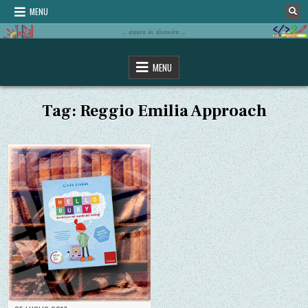
Skip
MENU
to
content
omStaD
…essere in divenire…
MENU
Tag:
Reggio Emilia Approach