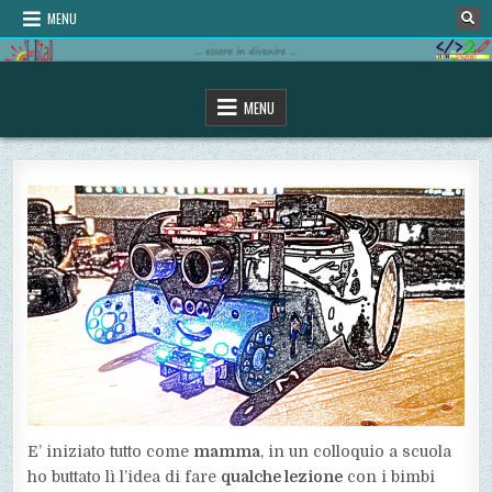
Skip
MENU
to
content
omStaD
…essere in divenire…
MENU
E’ iniziato tutto come
mamma
, in un colloquio a scuola
ho buttato lì l’idea di fare
qualche lezione
con i bimbi