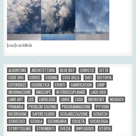
[om]världblå
ALGORITMO
ARCHITETTURA
BLUE BOT
CHRISTO
CITTÀ
CODE.ORG
CODICE
CODING
COSE BELLE
DATI
DISTOPIA
ESPERIENZE
EUGENETICA
EVENTI
GAMIFICATION
GIMP
INFORMAZIONE
INKSCAPE
INTERDISCIPLINARE
LAGO ISEO
LAND ART
LED
LIBRELOGO
LIBRO
LOGO
MICRO:BIT
NEURATH
PRIMARIA
PROBLEM SOLVING
PROGRAMMAZIONE
PYTHON
RICORSIONE
SAPERE FLUIDO
SCOLARIZZAZIONE
SCRATCH
SCRATCH3
SCUOLA
SECONDARIA
SOCIETÀ
SOCIOLOGIA
STORYTELLING
STRUMENTI
SVEZIA
UNPLUGGED
UTOPIA