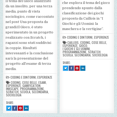
Il tema del Gioco analizzato
che esplora il tema del gioco
da un insolito, per una terza
prendendo spunto dalla
media, punto di vista
classificazione dei giochi
sociologico, come raccontato
proposta da Caillois in “I
nel post Una proposta da
Giochi e gli Uomini: la
grandi:Il Gioco, è stato
maschera e la vertigine”.
sperimentato in un progetto
CODING E DINTORNI
,
ESPERIENZE
realizzato con Scratch, i
CAILLOIS
,
CODING
,
COSE BELLE
,
ragazzi sono stati suddivisi
ESPERIENZE
,
GIOCO
,
in coppie. Risultati
I GIOCHI E GLI UOMINI
,
PROGRAMMAZIONE
,
SCRATCH
,
interessanti e la conclusione
SCUOLA
,
SECONDARIA
,
SOCIOLOGIA
sarà la presentazione del
SHARE:
progetto all’esame di terza
TWEET
SHARE
SHARE
SHARE
media.
THIS!
THIS
THIS
THIS
:
ON
ON
ON
UNA
FACEBOOK
PINTEREST
LINKEDIN
CODING E DINTORNI
,
ESPERIENZE
PROPOSTA
:
:
:
DA
UNA
UNA
UNA
CODING
,
COSE BELLE
,
ESAMI
,
GRANDI:
PROPOSTA
PROPOSTA
PROPOSTA
ESPERIENZE
,
GAMIFICATION
,
IL
DA
DA
DA
INKSCAPE
,
PROGRAMMAZIONE
,
GIOCO
GRANDI:
GRANDI:
GRANDI:
IL
IL
IL
SCRATCH
,
SCUOLA
,
SECONDARIA
,
GIOCO
GIOCO
GIOCO
SOCIOLOGIA
SHARE:
TWEET
SHARE
SHARE
SHARE
THIS!
THIS
THIS
THIS
:
ON
ON
ON
IL
FACEBOOK
PINTEREST
LINKEDIN