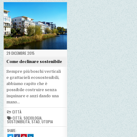
GIOCO:
:
:
:
I
IL
IL
IL
PROGETTI
GIOCO:
GIOCO:
GIOCO:
DEI
I
I
I
RAGAZZI
PROGETTI
PROGETTI
PROGETTI
DEI
DEI
DEI
RAGAZZI
RAGAZZI
RAGAZZI
29 DICEMBRE 2015
Come declinare sostenibile
Sempre più boschi verticali
e grattacieli ecosostenibili,
abbiamo capito che è
possibile costruire senza
inquinare e anzi dando una
mano…
CITTÀ
CITTÀ
,
SOCIOLOGIA
,
SOSTENIBILITÀ
,
STAD
,
UTOPIA
SHARE:
TWEET
SHARE
SHARE
SHARE