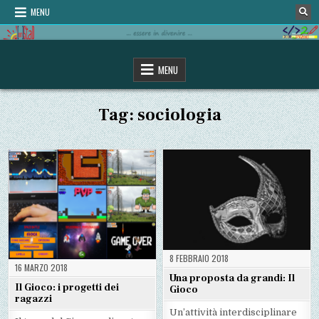
Skip
MENU
to
content
omStaD
…essere in divenire…
MENU
Tag:
sociologia
8 FEBBRAIO 2018
16 MARZO 2018
Una proposta da grandi: Il
Il Gioco: i progetti dei
Gioco
ragazzi
Un’attività interdisciplinare