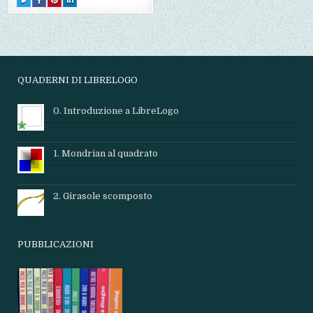
THIS!
THIS
THIS
THIS
:
ON
ON
ON
COME
FACEBOOK
PINTEREST
LINKEDIN
DECLINARE
:
:
:
SOSTENIBILE
COME
COME
COME
DECLINARE
DECLINARE
DECLINARE
SOSTENIBILE
SOSTENIBILE
SOSTENIBILE
QUADERNI DI LIBRELOGO
0. Introduzione a LibreLogo
1. Mondrian al quadrato
2. Girasole scomposto
PUBBLICAZIONI