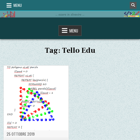
Skip
MENU
to
content
omStaD
…essere in divenire…
MENU
Tag:
Tello Edu
25 OTTOBRE 2019