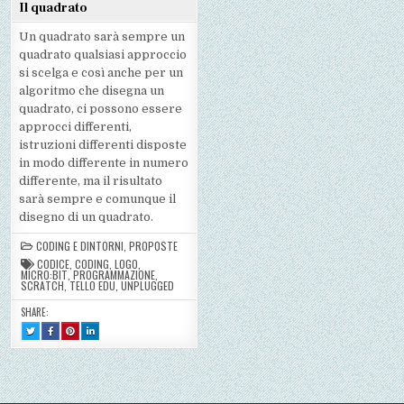
Il quadrato
Un quadrato sarà sempre un
quadrato qualsiasi approccio
si scelga e così anche per un
algoritmo che disegna un
quadrato, ci possono essere
approcci differenti,
istruzioni differenti disposte
in modo differente in numero
differente, ma il risultato
sarà sempre e comunque il
disegno di un quadrato.
CODING E DINTORNI
,
PROPOSTE
CODICE
,
CODING
,
LOGO
,
MICRO:BIT
,
PROGRAMMAZIONE
,
SCRATCH
,
TELLO EDU
,
UNPLUGGED
SHARE:
TWEET
SHARE
SHARE
SHARE
THIS!
THIS
THIS
THIS
:
ON
ON
ON
IL
FACEBOOK
PINTEREST
LINKEDIN
QUADRATO
:
:
:
IL
IL
IL
QUADRATO
QUADRATO
QUADRATO