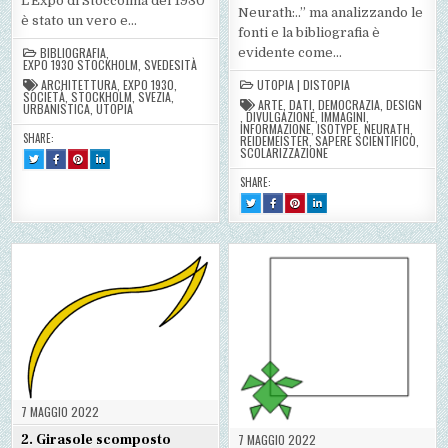
L’Expo di Stoccolma del 1930
Neurath:..” ma analizzando le
è stato un vero e…
fonti e la bibliografia è
BIBLIOGRAFIA
,
evidente come…
EXPO 1930 STOCKHOLM
,
SVEDESITÀ
ARCHITETTURA
,
EXPO 1930
,
UTOPIA | DISTOPIA
SOCIETÀ
,
STOCKHOLM
,
SVEZIA
,
ARTE
,
DATI
,
DEMOCRAZIA
,
DESIGN
URBANISTICA
,
UTOPIA
,
DIVULGAZIONE
,
IMMAGINI
,
INFORMAZIONE
,
ISOTYPE
,
NEURATH
,
SHARE:
REIDEMEISTER
,
SAPERE SCIENTIFICO
,
SCOLARIZZAZIONE
TWEET
SHARE
SHARE
SHARE
THIS!
THIS
THIS
THIS
:
ON
ON
ON
SHARE:
THE
FACEBOOK
PINTEREST
LINKEDIN
STOCKHOLM
:
:
:
TWEET
SHARE
SHARE
SHARE
EXHIBITION
THE
THE
THE
THIS!
THIS
THIS
THIS
1930
STOCKHOLM
STOCKHOLM
STOCKHOLM
:
ON
ON
ON
EXHIBITION
EXHIBITION
EXHIBITION
OTTO
FACEBOOK
PINTEREST
LINKEDIN
1930
1930
1930
NEURATH,
:
:
:
MARIE
OTTO
OTTO
OTTO
REIDEMEISTER:
NEURATH,
NEURATH,
NEURATH,
LA
MARIE
MARIE
MARIE
DEMOCRATIZZAZIONE
REIDEMEISTER:
REIDEMEISTER:
REIDEMEISTER:
DELLA
LA
LA
LA
CONOSCENZA
DEMOCRATIZZAZIONE
DEMOCRATIZZAZIONE
DEMOCRATIZZAZIONE
DELLA
DELLA
DELLA
CONOSCENZA
CONOSCENZA
CONOSCENZA
7 MAGGIO 2022
2. Girasole scomposto
7 MAGGIO 2022