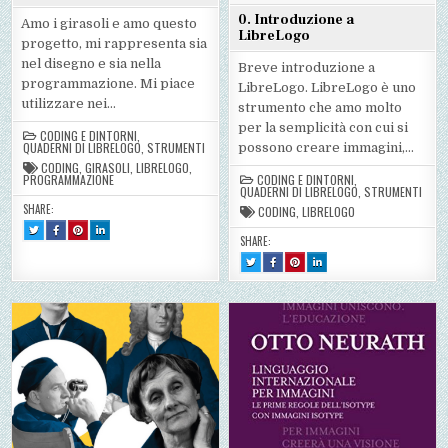
0. Introduzione a
Amo i girasoli e amo questo
LibreLogo
progetto, mi rappresenta sia
nel disegno e sia nella
Breve introduzione a
programmazione. Mi piace
LibreLogo. LibreLogo è uno
utilizzare nei…
strumento che amo molto
per la semplicità con cui si
CODING E DINTORNI
,
QUADERNI DI LIBRELOGO
,
STRUMENTI
possono creare immagini,…
CODING
,
GIRASOLI
,
LIBRELOGO
,
PROGRAMMAZIONE
CODING E DINTORNI
,
QUADERNI DI LIBRELOGO
,
STRUMENTI
SHARE:
CODING
,
LIBRELOGO
TWEET
SHARE
SHARE
SHARE
THIS!
THIS
THIS
THIS
SHARE:
:
ON
ON
ON
2.
FACEBOOK
PINTEREST
LINKEDIN
TWEET
SHARE
SHARE
SHARE
GIRASOLE
:
:
:
THIS!
THIS
THIS
THIS
SCOMPOSTO
2.
2.
2.
:
ON
ON
ON
GIRASOLE
GIRASOLE
GIRASOLE
0.
FACEBOOK
PINTEREST
LINKEDIN
SCOMPOSTO
SCOMPOSTO
SCOMPOSTO
INTRODUZIONE
:
:
:
A
0.
0.
0.
LIBRELOGO
INTRODUZIONE
INTRODUZIONE
INTRODUZIONE
A
A
A
LIBRELOGO
LIBRELOGO
LIBRELOGO