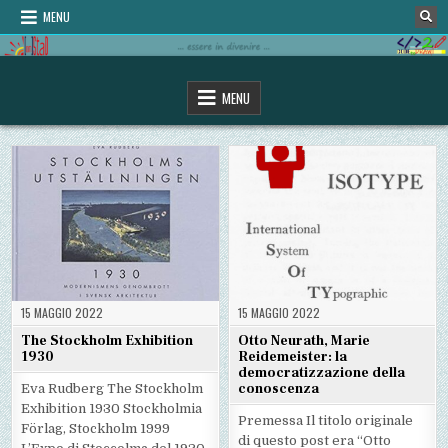
Skip
MENU
to
content
omStaD
…essere in divenire…
MENU
15 MAGGIO 2022
15 MAGGIO 2022
The Stockholm Exhibition
Otto Neurath, Marie
1930
Reidemeister: la
democratizzazione della
conoscenza
Eva Rudberg The Stockholm
Exhibition 1930 Stockholmia
Premessa Il titolo originale
Förlag, Stockholm 1999
di questo post era “Otto