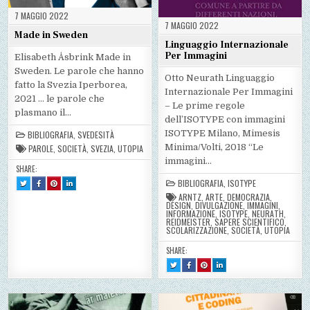
7 MAGGIO 2022
7 MAGGIO 2022
Made in Sweden
Linguaggio Internazionale
Per Immagini
Elisabeth Åsbrink Made in
Sweden. Le parole che hanno
Otto Neurath Linguaggio
fatto la Svezia Iperborea,
Internazionale Per Immagini
2021 … le parole che
– Le prime regole
plasmano il…
dell’ISOTYPE con immagini
ISOTYPE Milano, Mimesis
BIBLIOGRAFIA
,
SVEDESITÀ
Minima/Volti, 2018 “Le
PAROLE
,
SOCIETÀ
,
SVEZIA
,
UTOPIA
immagini…
SHARE:
TWEET
SHARE
SHARE
SHARE
BIBLIOGRAFIA
,
ISOTYPE
THIS!
THIS
THIS
THIS
:
ON
ON
ON
ARNTZ
,
ARTE
,
DEMOCRAZIA
,
MADE
FACEBOOK
PINTEREST
LINKEDIN
DESIGN
,
DIVULGAZIONE
,
IMMAGINI
,
IN
:
:
:
INFORMAZIONE
,
ISOTYPE
,
NEURATH
,
SWEDEN
MADE
MADE
MADE
REIDMEISTER
,
SAPERE SCIENTIFICO
,
IN
IN
IN
SCOLARIZZAZIONE
,
SOCIETÀ
,
UTOPIA
SWEDEN
SWEDEN
SWEDEN
SHARE:
TWEET
SHARE
SHARE
SHARE
THIS!
THIS
THIS
THIS
:
ON
ON
ON
LINGUAGGIO
FACEBOOK
PINTEREST
LINKEDIN
INTERNAZIONALE
:
:
:
PER
LINGUAGGIO
LINGUAGGIO
LINGUAGGIO
IMMAGINI
INTERNAZIONALE
INTERNAZIONALE
INTERNAZIONALE