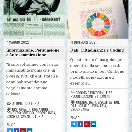
PER
PER
PER
IMMAGINI
IMMAGINI
IMMAGINI
7 MAGGIO 2022
18 DICEMBRE 2021
Informazione, Persuasione
Dati, Cittadinanza e Coding
e Auto-ammirazione
Questo testo è una guida per
“Björk sottolineò con la sua
docenti dalla secondaria di
immancabile ironia che, in
primo grado in poi. Contiene
Svezia, tutti gli enti statali e
modelli, spiegazioni ed
comunali spendevano
esempi su…
regolarmente somme
CODING E DINTORNI
,
LIBRI
,
colossali…
PUBBLICAZIONI
,
STRUMENTI
CODING
,
DATA VISUALIZATION
,
UTOPIA | DISTOPIA
DATI
,
GRAFICI
,
PRIMARIA
,
DISTOPIA
,
INFORMAZIONE
,
SECONDARIA
PENSIERO CRITICO
,
PROPAGANDA
,
SOCIETÀ
,
SVEZIA
,
UTOPIA
SHARE:
TWEET
SHARE
SHARE
SHARE
SHARE:
THIS!
THIS
THIS
THIS
:
ON
ON
ON
TWEET
SHARE
SHARE
SHARE