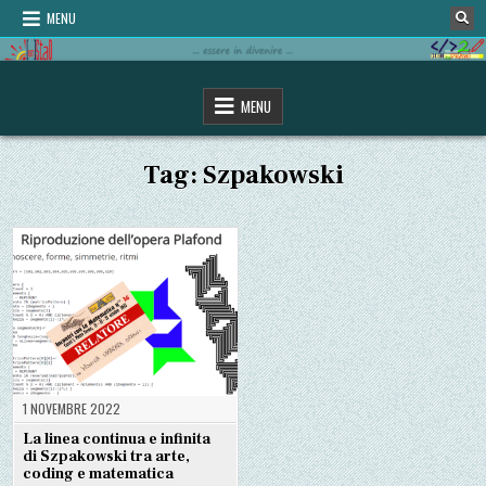
Skip
MENU
to
content
omStaD
…essere in divenire…
MENU
Tag:
Szpakowski
1 NOVEMBRE 2022
La linea continua e infinita
di Szpakowski tra arte,
coding e matematica