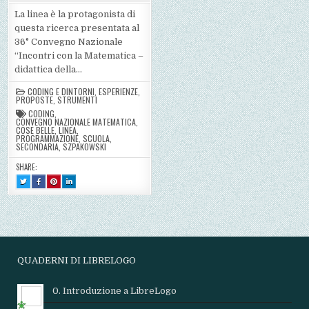
La linea è la protagonista di
questa ricerca presentata al
36° Convegno Nazionale
“Incontri con la Matematica –
didattica della…
CODING E DINTORNI
,
ESPERIENZE
,
PROPOSTE
,
STRUMENTI
CODING
,
CONVEGNO NAZIONALE MATEMATICA
,
COSE BELLE
,
LINEA
,
PROGRAMMAZIONE
,
SCUOLA
,
SECONDARIA
,
SZPAKOWSKI
SHARE:
TWEET
SHARE
SHARE
SHARE
THIS!
THIS
THIS
THIS
:
ON
ON
ON
LA
FACEBOOK
PINTEREST
LINKEDIN
LINEA
:
:
:
CONTINUA
LA
LA
LA
E
LINEA
LINEA
LINEA
INFINITA
CONTINUA
CONTINUA
CONTINUA
DI
E
E
E
SZPAKOWSKI
INFINITA
INFINITA
INFINITA
TRA
DI
DI
DI
ARTE,
SZPAKOWSKI
SZPAKOWSKI
SZPAKOWSKI
QUADERNI DI LIBRELOGO
CODING
TRA
TRA
TRA
E
ARTE,
ARTE,
ARTE,
MATEMATICA
CODING
CODING
CODING
E
E
E
MATEMATICA
MATEMATICA
MATEMATICA
0. Introduzione a LibreLogo