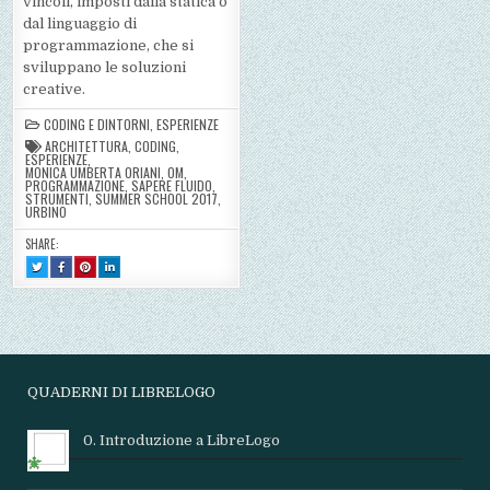
vincoli, imposti dalla statica o
dal linguaggio di
programmazione, che si
sviluppano le soluzioni
creative.
CODING E DINTORNI
,
ESPERIENZE
ARCHITETTURA
,
CODING
,
ESPERIENZE
,
MONICA UMBERTA ORIANI
,
OM
,
PROGRAMMAZIONE
,
SAPERE FLUIDO
,
STRUMENTI
,
SUMMER SCHOOL 2017
,
URBINO
SHARE:
TWEET
SHARE
SHARE
SHARE
THIS!
THIS
THIS
THIS
:
ON
ON
ON
VINCOLI
FACEBOOK
PINTEREST
LINKEDIN
E
:
:
:
CREATIVITÀ,
VINCOLI
VINCOLI
VINCOLI
COSA
E
E
E
LEGA
CREATIVITÀ,
CREATIVITÀ,
CREATIVITÀ,
ARCHITETTURA
COSA
COSA
COSA
E
LEGA
LEGA
LEGA
PROGRAMMAZIONE
ARCHITETTURA
ARCHITETTURA
ARCHITETTURA
E
E
E
QUADERNI DI LIBRELOGO
PROGRAMMAZIONE
PROGRAMMAZIONE
PROGRAMMAZIONE
0. Introduzione a LibreLogo