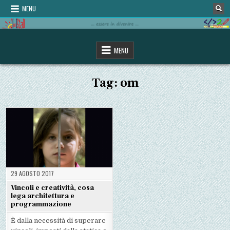
Skip
MENU
to
content
omStaD
…essere in divenire…
MENU
Tag:
om
29 AGOSTO 2017
Vincoli e creatività, cosa
lega architettura e
programmazione
È dalla necessità di superare