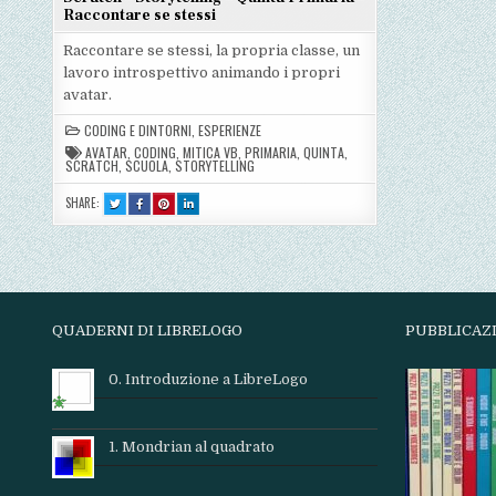
Raccontare se stessi
Raccontare se stessi, la propria classe, un
lavoro introspettivo animando i propri
avatar.
CODING E DINTORNI
,
ESPERIENZE
AVATAR
,
CODING
,
MITICA VB
,
PRIMARIA
,
QUINTA
,
SCRATCH
,
SCUOLA
,
STORYTELLING
SHARE:
TWEET
SHARE
SHARE
SHARE
THIS!
THIS
THIS
THIS
:
ON
ON
ON
SCRATCH
FACEBOOK
PINTEREST
LINKEDIN
–
:
:
:
STORYTELLING
SCRATCH
SCRATCH
SCRATCH
–
–
–
–
QUINTA
STORYTELLING
STORYTELLING
STORYTELLING
PRIMARIA
–
–
–
–
QUINTA
QUINTA
QUINTA
RACCONTARE
PRIMARIA
PRIMARIA
PRIMARIA
SE
–
–
–
QUADERNI DI LIBRELOGO
PUBBLICAZ
STESSI
RACCONTARE
RACCONTARE
RACCONTARE
SE
SE
SE
STESSI
STESSI
STESSI
0. Introduzione a LibreLogo
1. Mondrian al quadrato