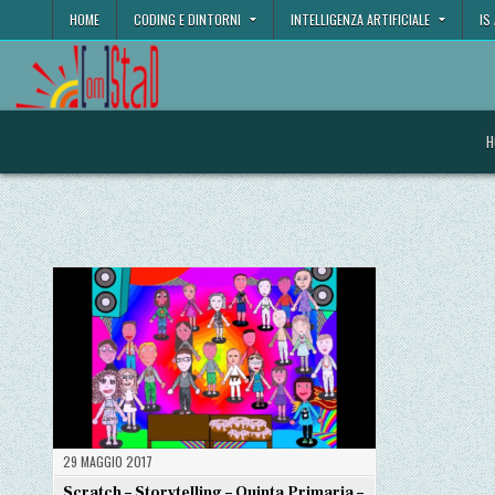
Skip
HOME
CODING E DINTORNI
INTELLIGENZA ARTIFICIALE
IS
to
content
omStaD
…essere in divenire…
H
29 MAGGIO 2017
Scratch – Storytelling – Quinta Primaria –