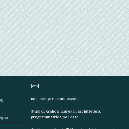
[om]
om
- sempre in minuscolo.
ng
Studi di
grafica
, laurea in
archittetura
,
programmatrice
per caso.
segno