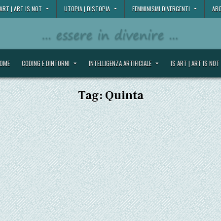
 ART | ART IS NOT
UTOPIA | DISTOPIA
FEMMINISMI DIVERGENTI
ABO
OME
CODING E DINTORNI
INTELLIGENZA ARTIFICIALE
IS ART | ART IS NOT
Tag:
Quinta