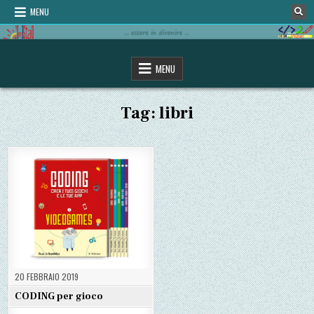
Skip
MENU
to
content
omStaD
…essere in divenire…
MENU
Tag:
libri
20 FEBBRAIO 2019
CODING per gioco