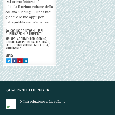
Dal primo febbraio è in
edicola il primo volume della
collana “Coding – Crea i tuoi
giochi e le tue app” per
LaRepubblica e LeScienze.
CODING E DINTORNI
,
LIBRI
,
PUBBLICAZIONI
,
STRUMENTI
APP
,
APPINVENTOR
,
CODING
,
GIOCHI
,
LAREPUBBLICA
,
LESCIENZE
,
LIBRI
,
PRIMO VOLUME
,
SCRATCH3
,
VIDEOGAMES
SHARE:
TWEET
SHARE
SHARE
SHARE
THIS!
THIS
THIS
THIS
:
ON
ON
ON
CODING
FACEBOOK
PINTEREST
LINKEDIN
PER
:
:
:
GIOCO
CODING
CODING
CODING
PER
PER
PER
GIOCO
GIOCO
GIOCO
QUADERNI DI LIBRELOGO
0. Introduzione a LibreLogo