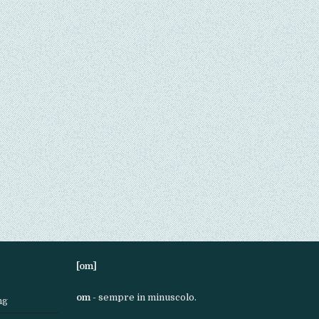
[om]
om
- sempre in minuscolo.
ng