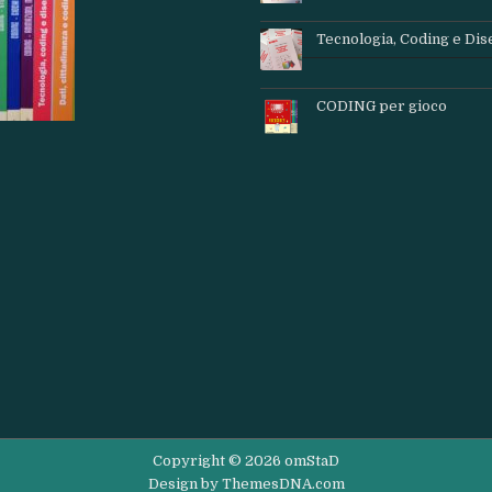
Tecnologia, Coding e Di
CODING per gioco
Copyright © 2026 omStaD
Design by ThemesDNA.com