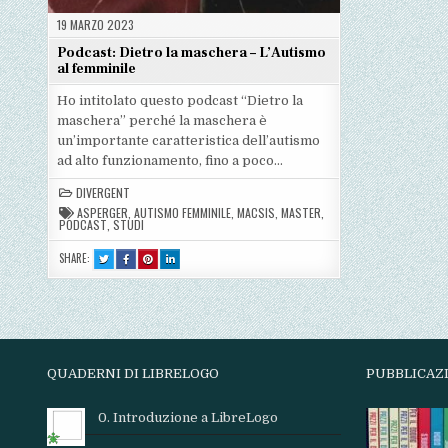
19 MARZO 2023
Podcast: Dietro la maschera – L’Autismo
al femminile
Ho intitolato questo podcast “Dietro la
maschera” perché la maschera è
un’importante caratteristica dell’autismo
ad alto funzionamento, fino a poco…
DIVERGENT
ASPERGER
,
AUTISMO FEMMINILE
,
MACSIS
,
MASTER
,
PODCAST
,
STUDI
SHARE:
TWEET
SHARE
SHARE
SHARE
THIS!
THIS
THIS
THIS
:
ON
ON
ON
PODCAST:
FACEBOOK
PINTEREST
LINKEDIN
DIETRO
:
:
:
LA
PODCAST:
PODCAST:
PODCAST:
MASCHERA
DIETRO
DIETRO
DIETRO
–
LA
LA
LA
L’AUTISMO
MASCHERA
MASCHERA
MASCHERA
AL
–
–
–
FEMMINILE
L’AUTISMO
L’AUTISMO
L’AUTISMO
AL
AL
AL
QUADERNI DI LIBRELOGO
PUBBLICAZ
FEMMINILE
FEMMINILE
FEMMINILE
0. Introduzione a LibreLogo